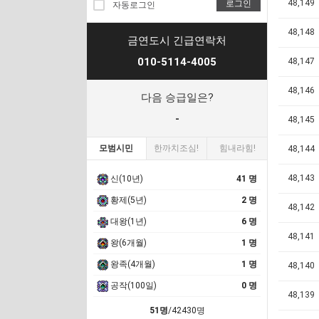
48,149
로그인
자동로그인
48,148
금연도시 긴급연락처
010-5114-4005
48,147
48,146
다음 승급일은?
-
48,145
모범시민
한까치조심!
힘내라힘!
48,144
48,143
신(10년)
41 명
황제(5년)
2 명
48,142
대왕(1년)
6 명
48,141
왕(6개월)
1 명
왕족(4개월)
1 명
48,140
공작(100일)
0 명
48,139
51명
/42430명