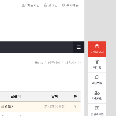
회원가입
로그인
추가메뉴
마이페이지
Home
커뮤니티
자유게시판
마이홈
내글반응
글쓴이
날짜
뷰
타임라인
금연도시
21시간 50분전
5
관심게시판