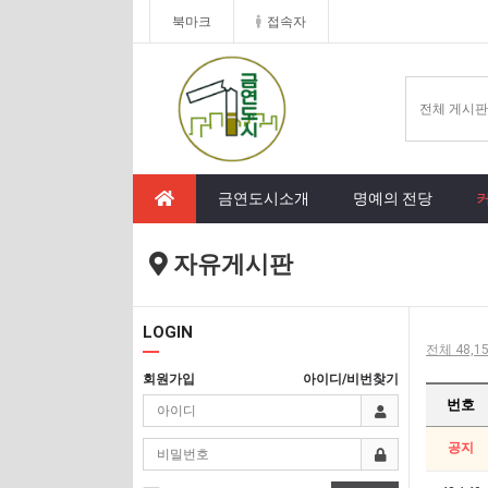
북마크
접속자
금연도시소개
명예의 전당
자유게시판
LOGIN
전체 48,15
회원가입
아이디/비번찾기
번호
공지