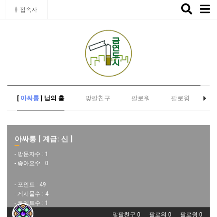
Toggle
접속자
naviga
[
아싸룽
] 님의 홈
맞팔친구
팔로워
팔로윙
아싸룽 [ 계급: 신 ]
- 방문자수 :
1
- 좋아요수 :
0
- 포인트 :
49
- 게시물수 :
4
- 코멘트수 :
1
맞팔친구 0
팔로워 0
팔로윙 0