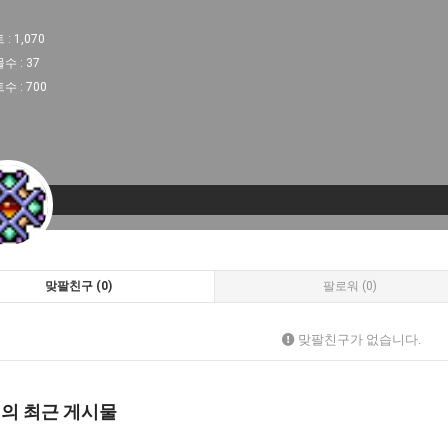
 :
1,070
물수 :
37
트수 :
700
맞팔친구 (0)
팔로워 (0)
맞팔친구가 없습니다.
님의 최근 게시물