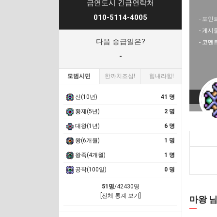
금연도시 긴급연락처
010-5114-4005
- 포인트
- 게시
다음 승급일은?
- 코멘
-
모범시민
한까치조심!
힘내라힘!
신(10년)
41 명
황제(5년)
2 명
대왕(1년)
6 명
왕(6개월)
1 명
왕족(4개월)
1 명
공작(100일)
0 명
51명
/42430명
[전체 통계 보기]
마왕 