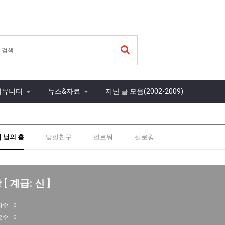
커뮤니티
뉴스&자료
지난 글 모음(2002-2009)
] 님의 홈
맞팔친구
팔로워
팔로윙
[ 계급: 신 ]
자수 :
0
요수 :
0