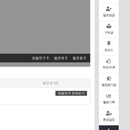
팔로윙글
구독글
핀보드
맞팔친구 0
팔로워 0
팔로윙 0
추천/비추
팔로윙 (0)
별점평가글
맞팔친구 전체보기
활동기록
환경설정