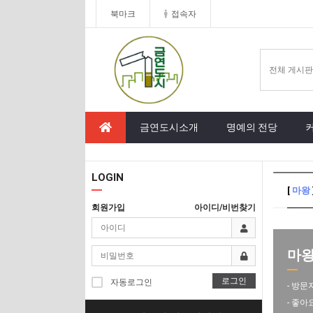
북마크
접속자
금연도시소개
명예의 전당
LOGIN
[
마왕
회원가입
아이디/비번찾기
마왕 
로그인
자동로그인
- 방문
- 좋아