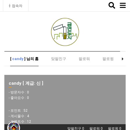
Toggle
접속자
naviga
[
candy
] 님의 홈
맞팔친구
팔로워
팔로윙
candy [ 계급: 신 ]
- 방문자수 :
0
- 좋아요수 :
0
- 포인트 :
52
- 게시물수 :
4
- 코멘트수 :
12
맞팔친구 0
팔로워 0
팔로윙 0