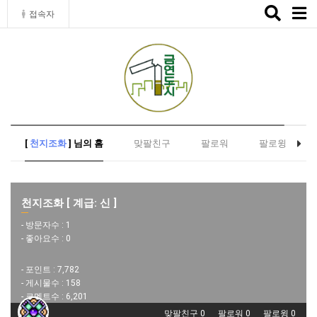
Toggle
접속자
naviga
[
천지조화
] 님의 홈
맞팔친구
팔로워
팔로윙
천지조화 [ 계급: 신 ]
- 방문자수 :
1
- 좋아요수 :
0
- 포인트 :
7,782
- 게시물수 :
158
- 코멘트수 :
6,201
맞팔친구 0
팔로워 0
팔로윙 0