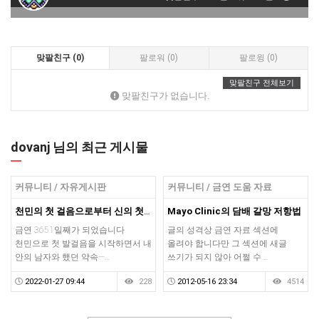
맞팔친구 (0)
팔로워 (0)
팔로윙 (0)
맞팔친구 전체보기
맞팔친구가 없습니다.
dovanj 님의 최근 게시물
커뮤니티 / 자유게시판
커뮤니티 / 금연 도움 자료
천민의 첫 걸음으로부터 신의 첫 걸음까지 3651일
Mayo Clinic의 담배 갈망 저항법
금연 3651일째가 되었습니다
글의 성격상 금연 자료 섹션에
천민으로 첫 발걸음을 시작하면서 내
올려야 합니다만 그 섹션에 새글
안의 남자와 했던 약속—…
쓰기가 되지 않아 어쩔 수 …
2022-01-27 09:44
228
2012-05-16 23:34
4514