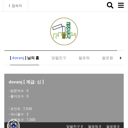
Toggle
접속자
naviga
[
dovanj
] 님의 홈
맞팔친구
팔로워
팔로윙
dovanj [ 계급: 신 ]
- 방문자수 :
0
- 좋아요수 :
0
- 포인트 :
7,530
- 게시물수 :
2
- 코멘트수 :
7,500
맞팔친구 0
팔로워 0
팔로윙 0