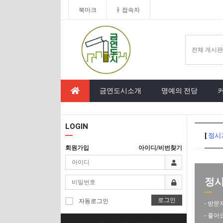
북마크
접속자
금연도시소개
명예의 전당
LOGIN
[
정시
회원가입
아이디/비번찾기
정시기
로그인
자동로그인
- 방문
- 좋아