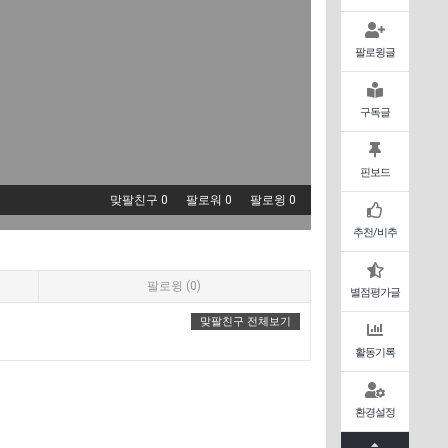
팔로윙글
구독글
핀보드
맞팔친구 0
팔로워 0
팔로윙 0
추천/비추
팔로윙 (0)
별점평가글
맞팔친구 전체보기
활동기록
환경설정