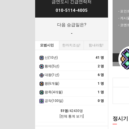
금연도시 긴급연락처
010-5114-4005
- 포인트
- 게시
다음 승급일은?
- 코멘
-
모범시민
한까치조심!
힘내라힘!
신(10년)
41 명
황제(5년)
2 명
대왕(1년)
6 명
왕(6개월)
1 명
왕족(4개월)
1 명
공작(100일)
0 명
51명
/42430명
[전체 통계 보기]
정시기