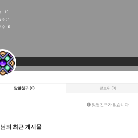
 :
10
물수 :
1
트수 :
0
맞팔친구 (0)
팔로워 (0)
맞팔친구가 없습니다.
 님의 최근 게시물