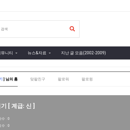
커뮤니티
뉴스&자료
지난 글 모음(2002-2009)
기
] 님의 홈
맞팔친구
팔로워
팔로윙
 [ 계급: 신 ]
자수 :
0
요수 :
0