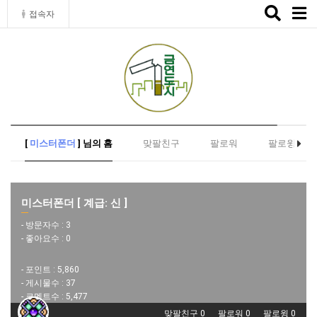
Toggle
접속자
naviga
[
미스터폰더
] 님의 홈
맞팔친구
팔로워
팔로윙
미스터폰더 [ 계급: 신 ]
- 방문자수 :
3
- 좋아요수 :
0
- 포인트 :
5,860
- 게시물수 :
37
- 코멘트수 :
5,477
맞팔친구 0
팔로워 0
팔로윙 0