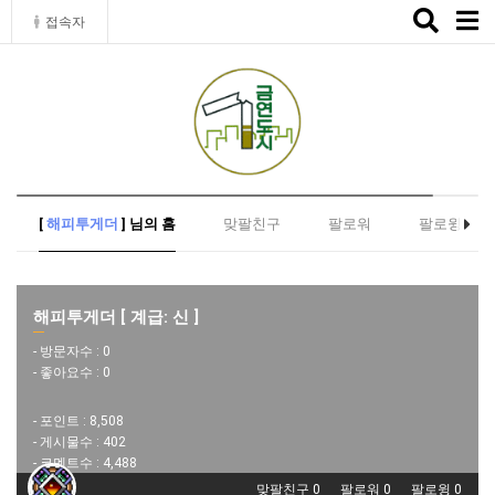
Toggle
접속자
naviga
[
해피투게더
] 님의 홈
맞팔친구
팔로워
팔로윙
해피투게더 [ 계급: 신 ]
- 방문자수 :
0
- 좋아요수 :
0
- 포인트 :
8,508
- 게시물수 :
402
- 코멘트수 :
4,488
맞팔친구 0
팔로워 0
팔로윙 0