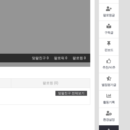
팔로윙글
구독글
핀보드
맞팔친구 0
팔로워 0
팔로윙 0
추천/비추
팔로윙 (0)
별점평가글
맞팔친구 전체보기
활동기록
환경설정