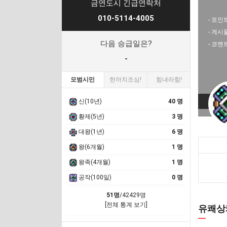
금연도시 긴급연락처
010-5114-4005
- 포인트
- 게시
다음 승급일은?
- 코멘
-
모범시민
한까치조심!
힘내라힘!
신(10년)
40 명
황제(5년)
3 명
대왕(1년)
6 명
왕(6개월)
1 명
왕족(4개월)
1 명
공작(100일)
0 명
51명
/42429명
[전체 통계 보기]
유쾌상