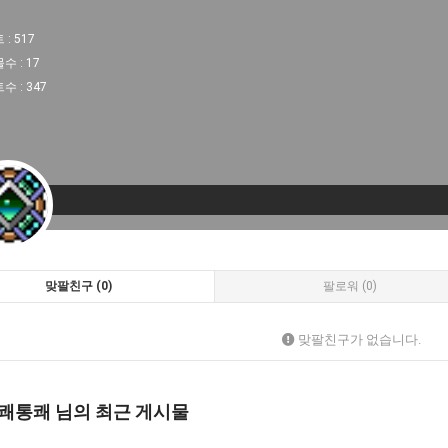
 :
517
물수 :
17
트수 :
347
맞팔친구 (0)
팔로워 (0)
맞팔친구가 없습니다.
쾌통쾌 님의 최근 게시물