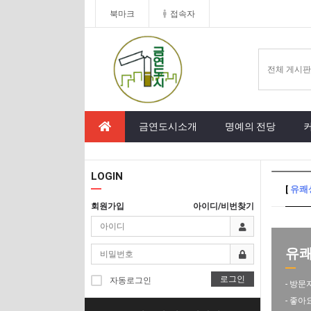
북마크
접속자
금연도시소개
명예의 전당
LOGIN
[
유쾌
회원가입
아이디/비번찾기
유쾌
로그인
자동로그인
- 방문
- 좋아