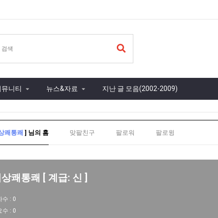
커뮤니티
뉴스&자료
지난 글 모음(2002-2009)
상쾌통쾌
] 님의 홈
맞팔친구
팔로워
팔로윙
상쾌통쾌 [ 계급: 신 ]
자수 :
0
요수 :
0