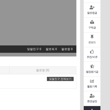
팔로윙글
구독글
핀보드
맞팔친구 0
팔로워 0
팔로윙 0
추천/비추
팔로윙 (0)
별점평가글
맞팔친구 전체보기
활동기록
환경설정