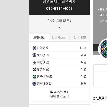
금연도시 긴급연락처
010-5114-4005
- 포인트
- 게시
다음 승급일은?
- 코멘
-
모범시민
한까치조심!
힘내라힘!
신(10년)
41 명
황제(5년)
3 명
대왕(1년)
6 명
왕(6개월)
1 명
왕족(4개월)
1 명
공작(100일)
0 명
52명
/42429명
[전체 통계 보기]
北京神