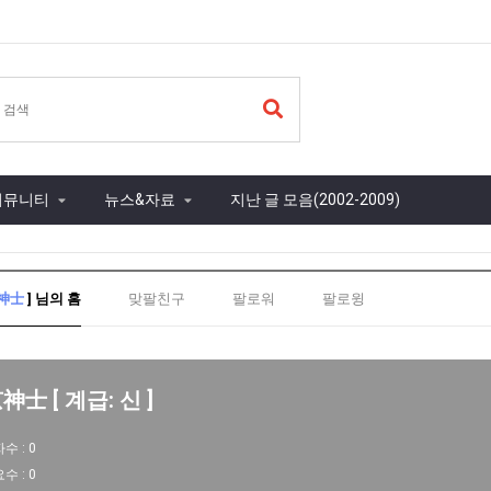
커뮤니티
뉴스&자료
지난 글 모음(2002-2009)
神士
] 님의 홈
맞팔친구
팔로워
팔로윙
神士 [ 계급: 신 ]
자수 :
0
요수 :
0