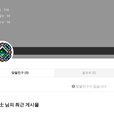
 :
116
물수 :
10
트수 :
16
맞팔친구 (0)
팔로워 (0)
맞팔친구가 없습니다.
士 님의 최근 게시물