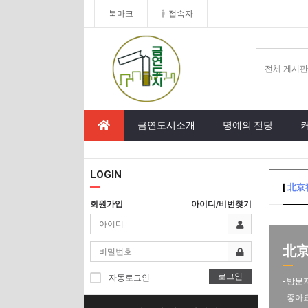
북마크
접속자
금연도시소개
명예의 전당
LOGIN
[
北京
회원가입
아이디/비번찾기
北京
로그인
자동로그인
- 방문
- 좋아