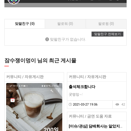
맞팔친구 (0)
팔로워 (0)
팔로윙 (0)
맞팔친구 전체보기
맞팔친구가 없습니다.
잠수쟁이멍이 님의 최근 게시물
커뮤니티 / 자유게시판
커뮤니티 / 자유게시판
출석체크합니다
굿멍잉~!
2021-03-27 19:06
42
커뮤니티 / 금연 도움 자료
[이슈/관심] 담배회사는 알았지만 우리는 몰랐던 사실들...