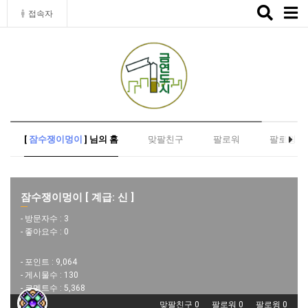
Toggle
접속자
naviga
[
잠수쟁이멍이
] 님의 홈
맞팔친구
팔로워
팔로윙
잠수쟁이멍이 [ 계급: 신 ]
- 방문자수 :
3
- 좋아요수 :
0
- 포인트 :
9,064
- 게시물수 :
130
- 코멘트수 :
5,368
맞팔친구 0
팔로워 0
팔로윙 0