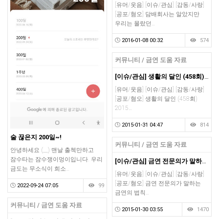
[유머/웃음] [이슈/관심] [감동/사랑]
[공포/혐오] 담배회사는 알았지만
우리는 몰랐던…
2016-01-08 00:32
574
커뮤니티 / 금연 도움 자료
[이슈/관심] 생활의 달인 (458회) 2015-01-05 : 금연의 달인 - 야크님 출연 (vimeo.com)
[유머/웃음] [이슈/관심] [감동/사랑]
[공포/혐오] 생활의 달인 (458회)
2015…
2015-01-31 04:47
814
술 끊은지 200일~!
커뮤니티 / 금연 도움 자료
안녕하세요 (__) 맨날 출첵만하고
잠수타는 잠수쟁이멍이입니다. 우리
[이슈/관심] 금연 전문의가 말하는 금연의 법칙 (Youtube)
금도는 무소식이 희소…
[유머/웃음] [이슈/관심] [감동/사랑]
[공포/혐오] 금연 전문의가 말하는
2022-09-24 07:05
99
금연의 법칙…
커뮤니티 / 금연 도움 자료
2015-01-30 03:55
1470