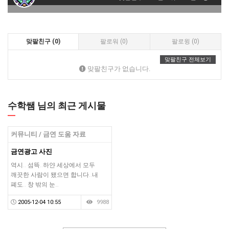
맞팔친구 (0)
팔로워 (0)
팔로윙 (0)
맞팔친구 전체보기
맞팔친구가 없습니다.
수학쌤 님의 최근 게시물
커뮤니티 / 금연 도움 자료
금연광고 사진
역시.. 섬뜩..하얀 세상에서 모두
깨끗한 사람이 됐으면 합니다..내
폐도.. 창 밖의 눈…
2005-12-04 10:55
9988