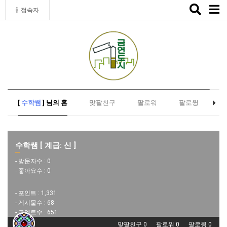
Toggle
접속자
naviga
[
수학쌤
] 님의 홈
맞팔친구
팔로워
팔로윙
수학쌤 [ 계급: 신 ]
- 방문자수 :
0
- 좋아요수 :
0
- 포인트 :
1,331
- 게시물수 :
68
- 코멘트수 :
651
맞팔친구 0
팔로워 0
팔로윙 0