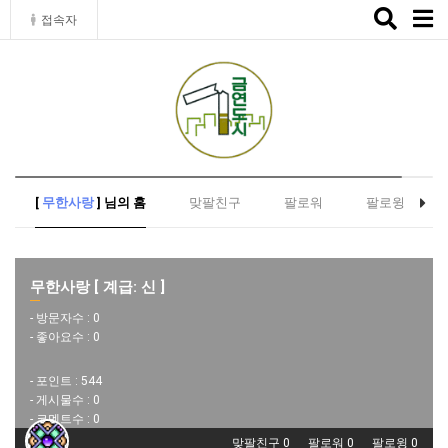
Toggle
접속자
naviga
[
무한사랑
] 님의 홈
맞팔친구
팔로워
팔로윙
무한사랑 [ 계급: 신 ]
- 방문자수 :
0
- 좋아요수 :
0
- 포인트 :
544
- 게시물수 :
0
- 코멘트수 :
0
맞팔친구 0
팔로워 0
팔로윙 0