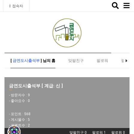
Toggle
접속자
naviga
[
금연도시출석부
] 님의 홈
맞팔친구
팔로워
팔로윙
금연도시출석부 [ 계급: 신 ]
- 방문자수 :
9
- 좋아요수 :
0
- 포인트 :
568
- 게시물수 :
5
- 코멘트수 :
2
맞팔친구 0
팔로워 1
팔로윙 0