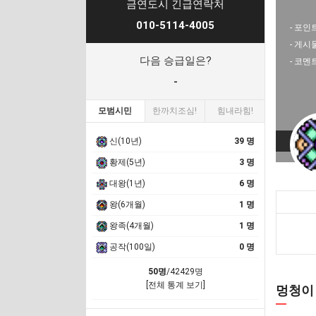
금연도시 긴급연락처
010-5114-4005
- 포인트
- 게시
다음 승급일은?
- 코멘
-
모범시민
한까치조심!
힘내라힘!
신(10년)
39 명
황제(5년)
3 명
대왕(1년)
6 명
왕(6개월)
1 명
왕족(4개월)
1 명
공작(100일)
0 명
50명
/42429명
[전체 통계 보기]
멍청이