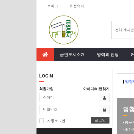
북마크
접속자
금연도시소개
명예의 전당
LOGIN
[
멍청
회원가입
아이디/비번찾기
멍청이
로그인
자동로그인
- 방문
- 좋아