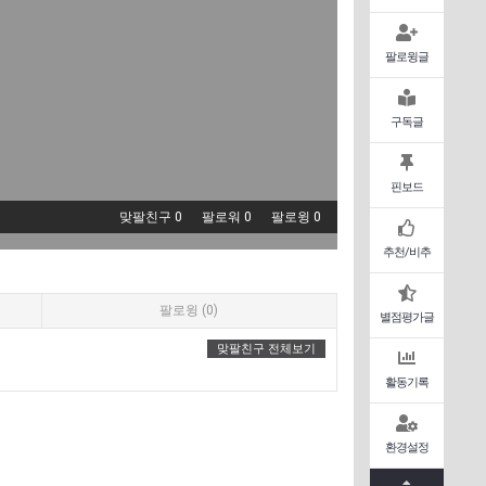
팔로윙글
구독글
핀보드
맞팔친구 0
팔로워 0
팔로윙 0
추천/비추
팔로윙 (0)
별점평가글
맞팔친구 전체보기
활동기록
환경설정