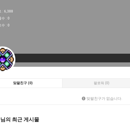
 :
6,388
물수 :
0
트수 :
0
맞팔친구 (0)
팔로워 (0)
맞팔친구가 없습니다.
 님의 최근 게시물