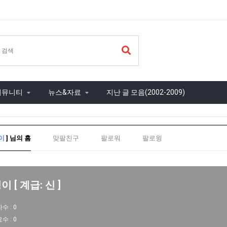
커뮤니티
뉴스&자료
지난 글 모음(2002-2009)
이
] 님의 홈
맞팔친구
팔로워
팔로윙
 [ 계급: 신 ]
자수 :
0
요수 :
0