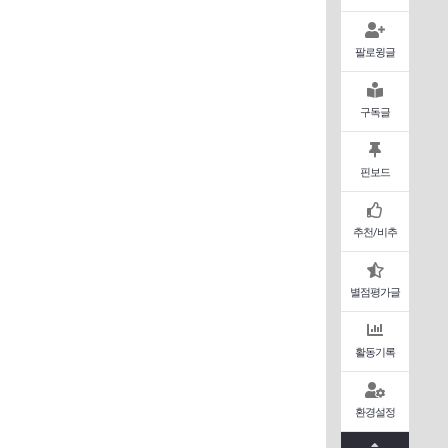
팔로윙글
구독글
핀보드
추천/비추
별점평가글
활동기록
환경설정