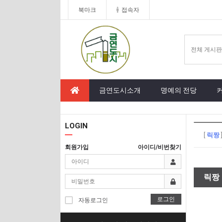
북마크
접속자
금연도시소개
명예의 전당
LOGIN
[
릭짱
회원가입
아이디/비번찾기
릭짱
로그인
자동로그인