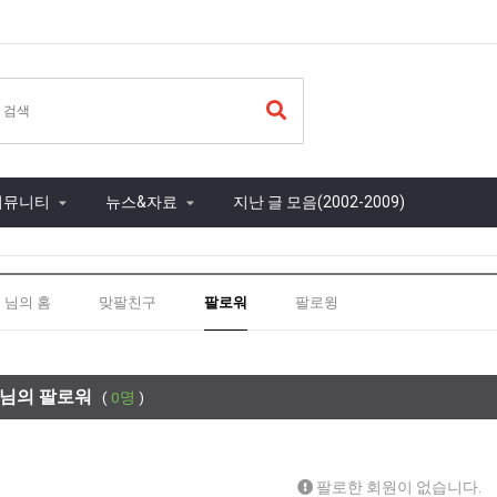
커뮤니티
뉴스&자료
지난 글 모음(2002-2009)
] 님의 홈
맞팔친구
팔로워
팔로윙
 님의 팔로워
(
0명
)
팔로한 회원이 없습니다.