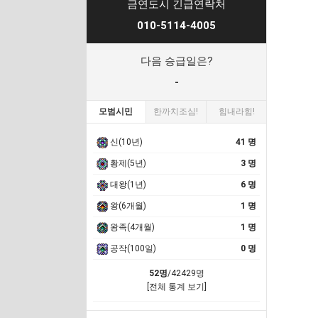
금연도시 긴급연락처
010-5114-4005
다음 승급일은?
-
모범시민
한까치조심!
힘내라힘!
신(10년)
41 명
황제(5년)
3 명
대왕(1년)
6 명
왕(6개월)
1 명
왕족(4개월)
1 명
공작(100일)
0 명
52명
/42429명
[전체 통계 보기]