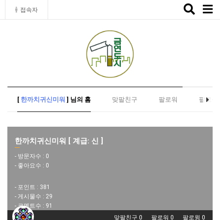
Toggle
접속자
naviga
[
한까치귀신미워
] 님의 홈
맞팔친구
팔로워
팔로윙
한까치귀신미워 [ 계급: 신 ]
- 방문자수 :
0
- 좋아요수 :
0
- 포인트 :
381
- 게시물수 :
29
- 코멘트수 :
91
맞팔친구 0
팔로워 0
팔로윙 0