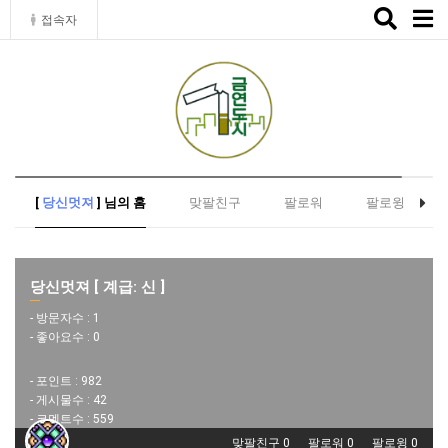
Toggle
접속자
naviga
[
당신멋져
] 님의 홈
맞팔친구
팔로워
팔로윙
당신멋져 [ 계급: 신 ]
- 방문자수 :
1
- 좋아요수 :
0
- 포인트 :
982
- 게시물수 :
42
- 코멘트수 :
559
맞팔친구 0
팔로워 0
팔로윙 0