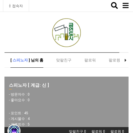
Toggle
접속자
naviga
[
스피노자
] 님의 홈
맞팔친구
팔로워
팔로윙
스피노자 [ 계급: 신 ]
- 방문자수 :
0
- 좋아요수 :
0
- 포인트 :
45
- 게시물수 :
4
- 코멘트수 :
5
맞팔친구 0
팔로워 0
팔로윙 0