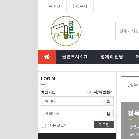
북마크
접속자
금연도시소개
명예의 전당
LOGIN
[
정옥
회원가입
아이디/비번찾기
정옥고
로그인
자동로그인
- 방문
- 좋아