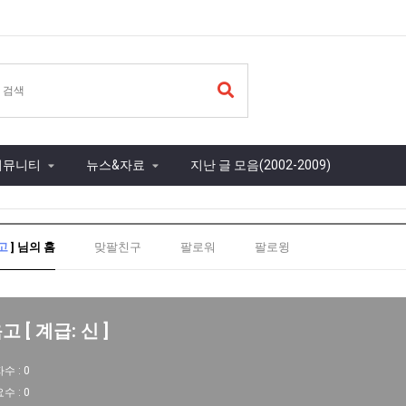
커뮤니티
뉴스&자료
지난 글 모음(2002-2009)
고
] 님의 홈
맞팔친구
팔로워
팔로윙
 [ 계급: 신 ]
자수 :
0
요수 :
0