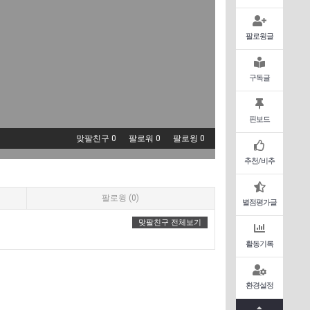
팔로윙글
구독글
핀보드
맞팔친구 0
팔로워 0
팔로윙 0
추천/비추
팔로윙 (0)
별점평가글
맞팔친구 전체보기
활동기록
환경설정