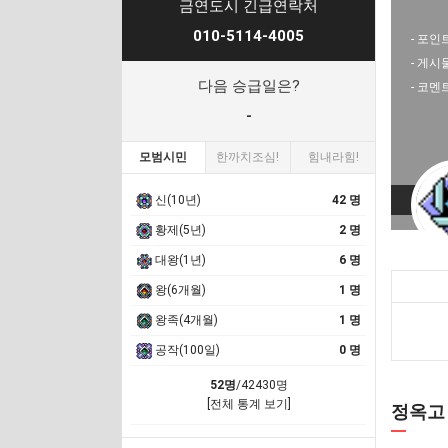
금연도시 긴급연락처
010-5114-4005
- 포인트
- 게시
다음 승급일은?
- 코멘
-
모범시민
한까치조심!
힘내라힘!
신(10년)
42 명
황제(5년)
2 명
대왕(1년)
6 명
왕(6개월)
1 명
왕족(4개월)
1 명
공작(100일)
0 명
52명
/42430명
[전체 통계 보기]
정옥고