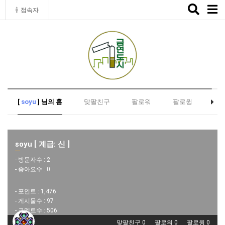
Toggle
접속자
naviga
[
soyu
] 님의 홈
맞팔친구
팔로워
팔로윙
soyu [ 계급: 신 ]
- 방문자수 :
2
- 좋아요수 :
0
- 포인트 :
1,476
- 게시물수 :
97
- 코멘트수 :
506
맞팔친구 0
팔로워 0
팔로윙 0