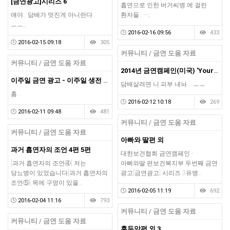
[금연광고]시리즈 6
흡연으로 인한 버거씨병 에 걸린
얘야.. 담배가 멋진게 아니란다..
환자들.. --;;
ㅡㅡ;;
2016-02-16 09:56
433
2016-02-15 09:18
305
커뮤니티 / 금연 도움 자료
커뮤니티 / 금연 도움 자료
2014년 금연캠페인(미국) 'Your Skin편'
이주일 금연 광고 - 이주일 생전 - 2002년
담배살려면 니 피부 내놔... ㅡㅡ
흠...
2016-02-12 10:18
269
2016-02-11 09:48
481
커뮤니티 / 금연 도움 자료
커뮤니티 / 금연 도움 자료
아빠와 딸편 외
과거 흡연자의 조언 4편 5편
대한보건협회 금연캠페인 -
[과거 흡연자의 조언④] 저는
아빠와딸 편보건복지부 두번째 금연
당뇨병이 있었습니다[과거 흡연자의
광고[금연광고] 시리즈 3유병…
조언⑤] 목에 구멍이 있을…
2016-02-05 11:19
692
2016-02-04 11:16
793
커뮤니티 / 금연 도움 자료
커뮤니티 / 금연 도움 자료
후두암편 외 3