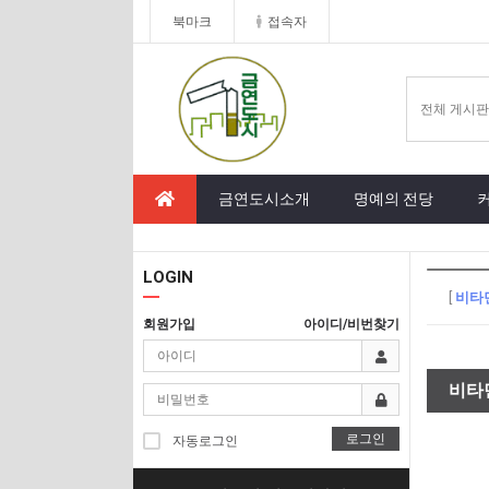
북마크
접속자
금연도시소개
명예의 전당
LOGIN
[
비타
회원가입
아이디/비번찾기
비타
로그인
자동로그인