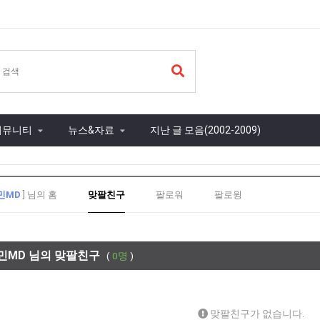
커뮤니티
뉴스&자료
지난 글 모음(2002-2009)
민MD
] 님의 홈
맞팔친구
팔로워
팔로윙
민MD 님의 맞팔친구
(
0명
)
맞팔친구가 없습니다.