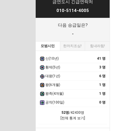
금연도시 긴급연락처
010-5114-4005
다음 승급일은?
-
모범시민
한까치조심!
힘내라힘!
신(10년)
41 명
황제(5년)
3 명
대왕(1년)
6 명
왕(6개월)
1 명
왕족(4개월)
1 명
공작(100일)
0 명
52명
/42430명
[전체 통계 보기]