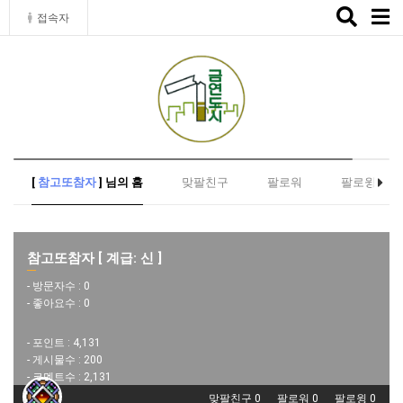
Toggle
접속자
naviga
[
참고또참자
] 님의 홈
맞팔친구
팔로워
팔로윙
참고또참자 [ 계급: 신 ]
- 방문자수 :
0
- 좋아요수 :
0
- 포인트 :
4,131
- 게시물수 :
200
- 코멘트수 :
2,131
맞팔친구 0
팔로워 0
팔로윙 0