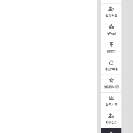
팔로윙글
구독글
핀보드
추천/비추
별점평가글
활동기록
환경설정