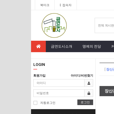
북마크
접속자
금연도시소개
명예의 전당
LOGIN
[
장산
회원가입
아이디/비번찾기
장산
로그인
자동로그인