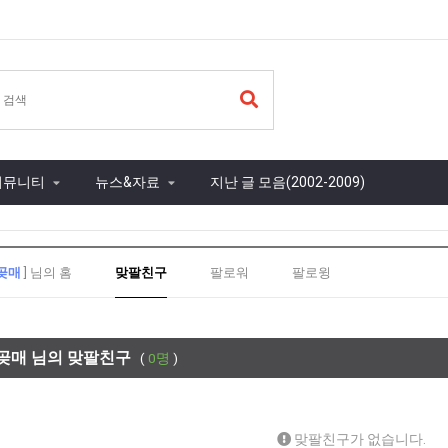
커뮤니티
뉴스&자료
지난 글 모음(2002-2009)
곶매
] 님의 홈
맞팔친구
팔로워
팔로윙
곶매 님의 맞팔친구
(
0명
)
맞팔친구가 없습니다.