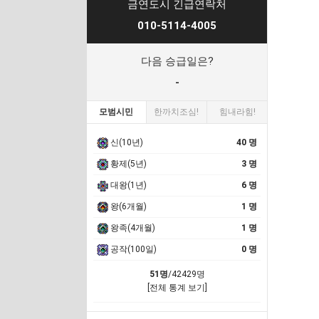
금연도시 긴급연락처
010-5114-4005
다음 승급일은?
-
모범시민
한까치조심!
힘내라힘!
신(10년)
40 명
황제(5년)
3 명
대왕(1년)
6 명
왕(6개월)
1 명
왕족(4개월)
1 명
공작(100일)
0 명
51명
/42429명
[전체 통계 보기]