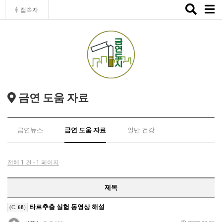
Toggle
접속자
naviga
금연 도움 자료
금연뉴스
금연 도움 자료
일반 건강
전체 1 건 - 1 페이지
제목
타르추출 실험 동영상 해설
(C.
68
)