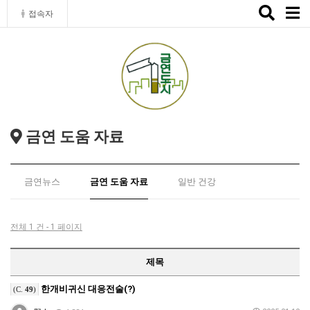
Toggle
접속자
naviga
금연 도움 자료
금연뉴스
금연 도움 자료
일반 건강
전체 1 건 - 1 페이지
제목
한개비귀신 대응전술(?)
(C.
49
)