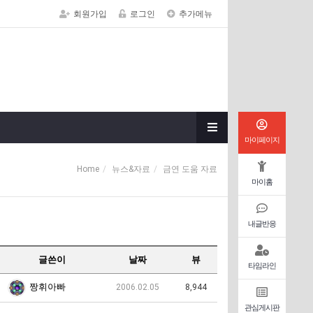
회원가입
로그인
추가메뉴
마이페이지
Home
뉴스&자료
금연 도움 자료
마이홈
내글반응
글쓴이
날짜
뷰
타임라인
짱휘아빠
2006.02.05
8,944
관심게시판