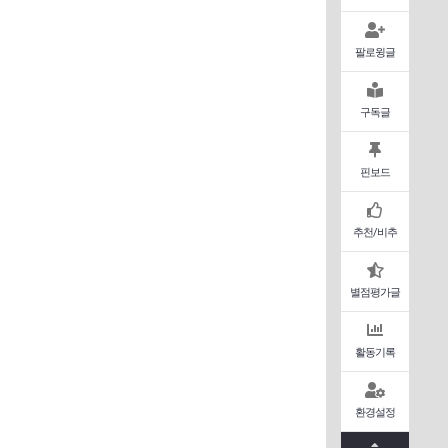
팔로윙글
구독글
핀보드
추천/비추
별점평가글
활동기록
환경설정