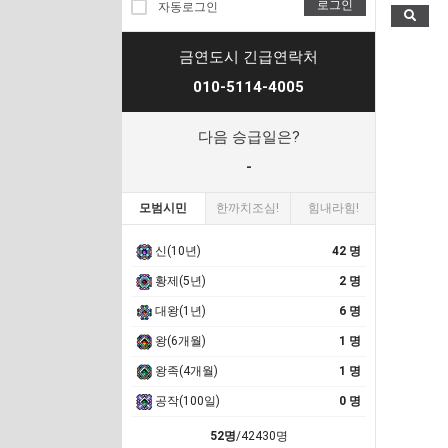
로그인
자동로그인
금연도시 긴급연락처
010-5114-4005
다음 승급일은?
-
모범시민
한까치조심!
힘내라힘!
신(10년)
42 명
황제(5년)
2 명
대왕(1년)
6 명
왕(6개월)
1 명
왕족(4개월)
1 명
공작(100일)
0 명
52명
/42430명