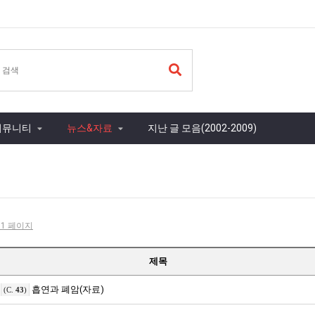
커뮤니티
뉴스&자료
지난 글 모음(2002-2009)
- 1 페이지
제목
흡연과 폐암(자료)
(C.
43
)