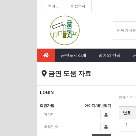
북마크
접속자
금연도시소개
명예의 전당
금연 도움 자료
LOGIN
전체 1 건 
회원가입
아이디/비번찾기
번호
1