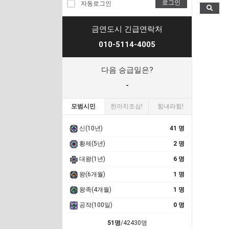
로그인
자동로그인
금연도시 긴급연락처
010-5114-4005
다음 승급일은?
-
모범시민
한까치조심!
힘내라힘!
신(10년)
41 명
황제(5년)
2 명
대왕(1년)
6 명
왕(6개월)
1 명
왕족(4개월)
1 명
공작(100일)
0 명
51명
/42430명