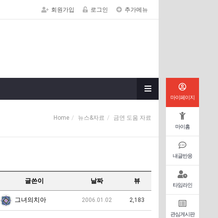
회원가입
로그인
추가메뉴
마이페이지
Home
뉴스&자료
금연 도움 자료
마이홈
내글반응
글쓴이
날짜
뷰
타임라인
그녀의치아
2006.01.02
2,183
관심게시판