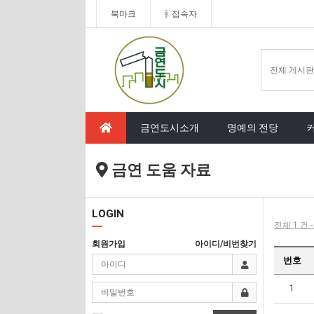
북마크
접속자
금연도시소개
명예의 전당
금연 도움 자료
LOGIN
전체 1 건 
회원가입
아이디/비번찾기
번호
1