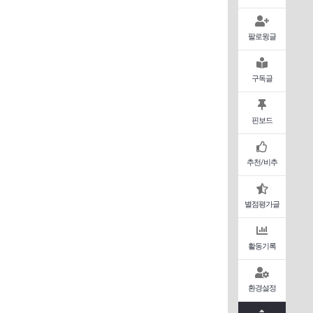
팔로윙글
구독글
핀보드
추천/비추
별점평가글
활동기록
환경설정