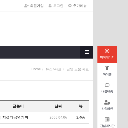
회원가입
로그인
추가메뉴
마이페이지
Home
뉴스&자료
금연 도움 자료
마이홈
내글반응
글쓴이
날짜
뷰
타임라인
지겹다금연계획
2006.04.06
2,466
관심게시판