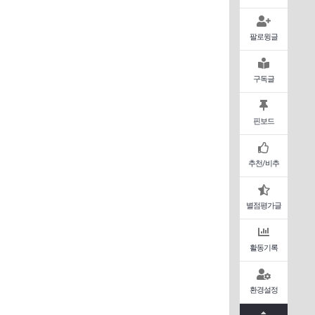
팔로윙글
구독글
핀보드
추천/비추
별점평가글
활동기록
환경설정