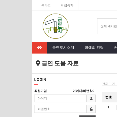
북마크
접속자
금연도시소개
명예의 전당
금연 도움 자료
LOGIN
전체 1 건 
회원가입
아이디/비번찾기
번호
1