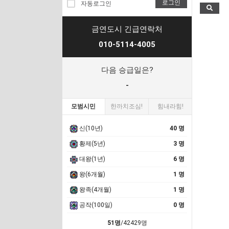
로그인
자동로그인
금연도시 긴급연락처
010-5114-4005
다음 승급일은?
-
모범시민
한까치조심!
힘내라힘!
신(10년)
40 명
황제(5년)
3 명
대왕(1년)
6 명
왕(6개월)
1 명
왕족(4개월)
1 명
공작(100일)
0 명
51명
/42429명