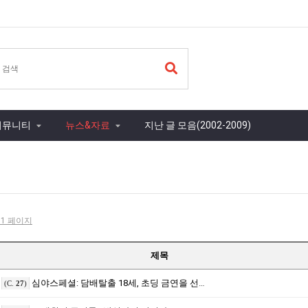
커뮤니티
뉴스&자료
지난 글 모음(2002-2009)
- 1 페이지
제목
심야스페셜: 담배탈출 18세, 초딩 금연을 선포하다
(C.
27
)