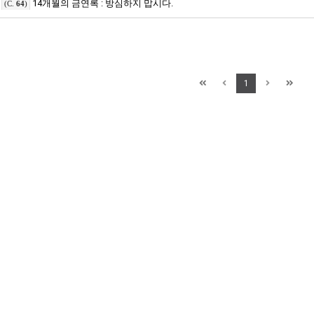
14개월의 금연록 : 방심하지 맙시다.
(C.
64
)
1