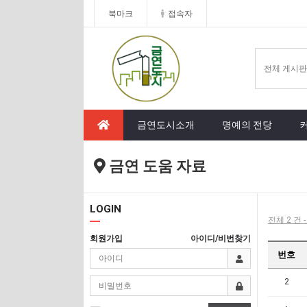
북마크
접속자
금연도시소개
명예의 전당
금연 도움 자료
LOGIN
전체 2 건 
회원가입
아이디/비번찾기
번호
2