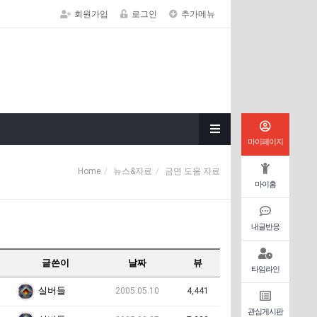
회원가입
로그인
추가메뉴
마이페이지
Home
뉴스&자료
금연 도움 자료
마이홈
내글반응
글쓴이
날짜
뷰
타임라인
실버들
2005.05.10
4,441
관심게시판