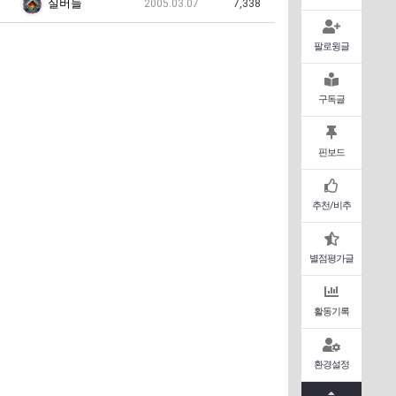
실버들
2005.03.07
7,338
팔로윙글
구독글
핀보드
추천/비추
별점평가글
활동기록
환경설정