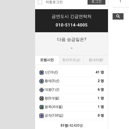
1
로그인
자동로그인
금연도시 긴급연락처
010-5114-4005
다음 승급일은?
-
모범시민
한까치조심!
힘내라힘!
신(10년)
41 명
황제(5년)
2 명
대왕(1년)
6 명
왕(6개월)
1 명
왕족(4개월)
1 명
공작(100일)
0 명
51명
/42430명