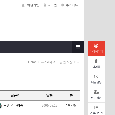
회원가입
로그인
추가메뉴
마이페이지
Home
뉴스&자료
금연 도움 자료
마이홈
내글반응
글쓴이
날짜
뷰
타임라인
금연은나의꿈
2006.06.22
19,775
관심게시판