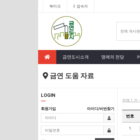
북마크
접속자
금연도시소개
명예의 전당
금연 도움 자료
LOGIN
전체 1 건 
회원가입
아이디/비번찾기
번호
1