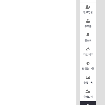
팔로윙글
구독글
핀보드
추천/비추
별점평가글
활동기록
환경설정