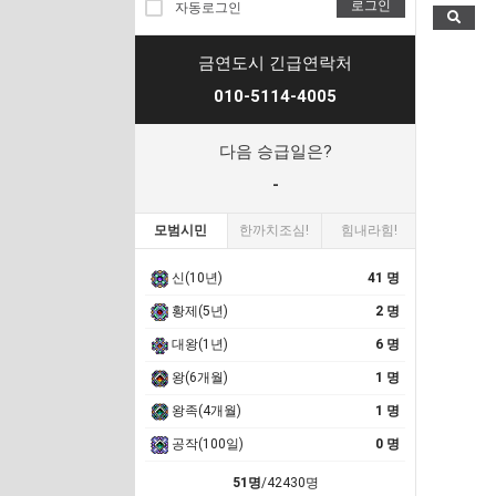
로그인
자동로그인
금연도시 긴급연락처
010-5114-4005
다음 승급일은?
-
모범시민
한까치조심!
힘내라힘!
신(10년)
41 명
황제(5년)
2 명
대왕(1년)
6 명
왕(6개월)
1 명
왕족(4개월)
1 명
공작(100일)
0 명
51명
/42430명