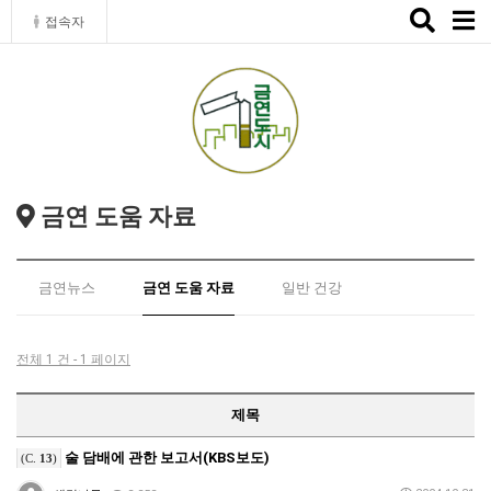
Toggle
접속자
naviga
금연 도움 자료
금연뉴스
금연 도움 자료
일반 건강
전체 1 건 - 1 페이지
제목
술 담배에 관한 보고서(KBS보도)
(C.
13
)