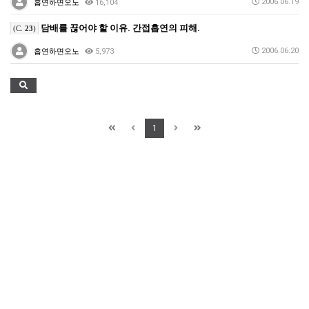
2006.06.19
흡연하면오노
16,104
담배를 끊어야 할 이유. 간접흡연의 피해.
(C.
23
)
2006.06.20
흡연하면오노
5,973
1