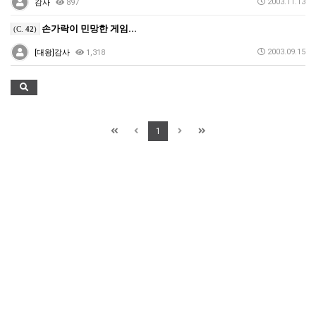
2003.11.13
감사
897
손가락이 민망한 게임...
(C.
42
)
2003.09.15
[대왕]감사
1,318
1