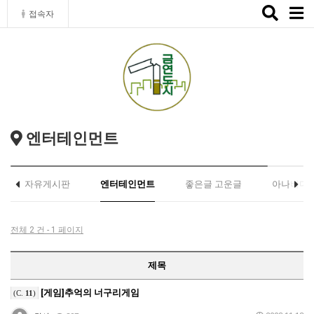
Toggle
접속자
naviga
엔터테인먼트
자유게시판
엔터테인먼트
좋은글 고운글
아나바다
전체 2 건 - 1 페이지
제목
[게임]추억의 너구리게임
(C.
11
)