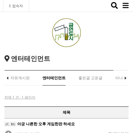
Toggle
접속자
naviga
엔터테인먼트
자유게시판
엔터테인먼트
좋은글 고운글
아나바다
전체 1 건 - 1 페이지
제목
아궁 나른한 오후 게임한판 하세요
(C.
11
)