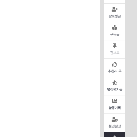
팔로윙글
구독글
핀보드
추천/비추
별점평가글
활동기록
환경설정