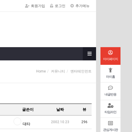
회원가입
로그인
추가메뉴
마이페이지
Home
커뮤니티
엔터테인먼트
마이홈
내글반응
글쓴이
날짜
뷰
타임라인
2002.10.23
296
대타
관심게시판