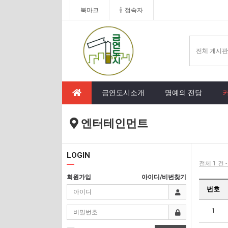
북마크
접속자
금연도시소개
명예의 전당
엔터테인먼트
LOGIN
전체 1 건 
회원가입
아이디/비번찾기
번호
1