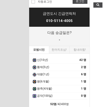
로그인
자동로그인
금연도시 긴급연락처
010-5114-4005
다음 승급일은?
-
모범시민
한까치조심!
힘내라힘!
신(10년)
42 명
황제(5년)
2 명
대왕(1년)
6 명
왕(6개월)
1 명
왕족(4개월)
1 명
공작(100일)
0 명
52명
/42430명