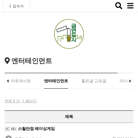
Toggle
접속자
naviga
엔터테인먼트
자유게시판
엔터테인먼트
좋은글 고운글
아나바다
전체 5 건 - 1 페이지
제목
스릴만점 레이싱게임
(C.
11
)