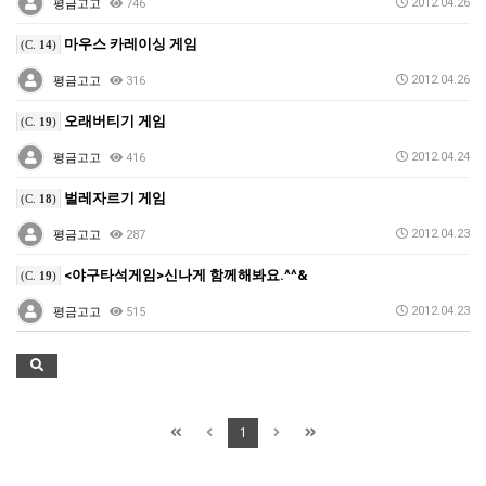
2012.04.26
평금고고
746
마우스 카레이싱 게임
(C.
14
)
2012.04.26
평금고고
316
오래버티기 게임
(C.
19
)
2012.04.24
평금고고
416
벌레자르기 게임
(C.
18
)
2012.04.23
평금고고
287
<야구타석게임>신나게 함께해봐요.^^&
(C.
19
)
2012.04.23
평금고고
515
1