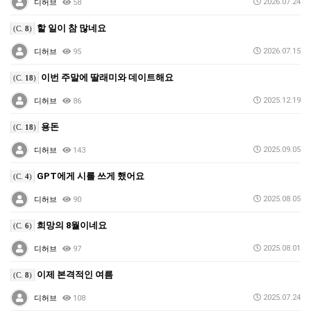
2026.07.24
디허브
58
할 일이 참 많네요
(C.
8
)
2026.07.15
디허브
95
이번 주말에 딸래미와 데이트해요
(C.
18
)
2025.12.19
디허브
86
용돈
(C.
18
)
2025.09.05
디허브
143
GPT에게 시를 쓰게 했어요
(C.
4
)
2025.08.05
디허브
90
희망의 8월이네요
(C.
6
)
2025.08.01
디허브
97
이제 본격적인 여름
(C.
8
)
2025.07.24
디허브
108