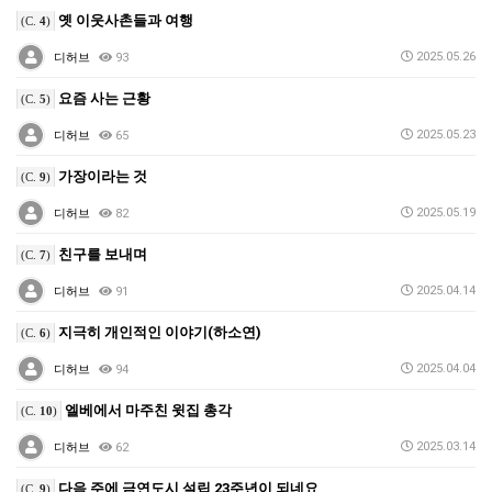
옛 이웃사촌들과 여행
(C.
4
)
2025.05.26
디허브
93
요즘 사는 근황
(C.
5
)
2025.05.23
디허브
65
가장이라는 것
(C.
9
)
2025.05.19
디허브
82
친구를 보내며
(C.
7
)
2025.04.14
디허브
91
지극히 개인적인 이야기(하소연)
(C.
6
)
2025.04.04
디허브
94
엘베에서 마주친 윗집 총각
(C.
10
)
2025.03.14
디허브
62
다음 주에 금연도시 설립 23주년이 되네요
(C.
9
)