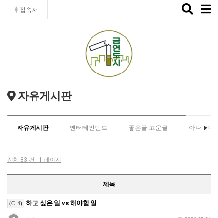
Toggle
접속자
naviga
자유게시판
자유게시판
엔터테인먼트
좋은글 고운글
아나바다
전체 83 건 - 1 페이지
제목
하고 싶은 일 vs 해야할 일
(C.
4
)