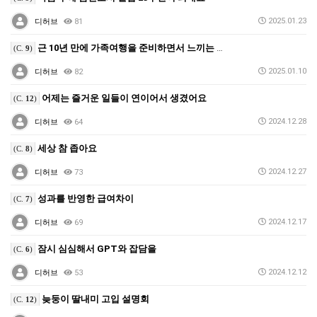
2025.01.23
디허브
81
근 10년 만에 가족여행을 준비하면서 느끼는 부분
(C.
9
)
2025.01.10
디허브
82
어제는 즐거운 일들이 연이어서 생겼어요
(C.
12
)
2024.12.28
디허브
64
세상 참 좁아요
(C.
8
)
2024.12.27
디허브
73
성과를 반영한 급여차이
(C.
7
)
2024.12.17
디허브
69
잠시 심심해서 GPT와 잡담을
(C.
6
)
2024.12.12
디허브
53
늦둥이 딸내미 고입 설명회
(C.
12
)