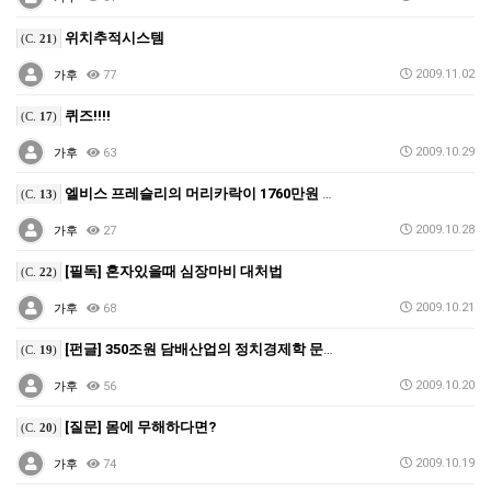
위치추적시스템
(C.
21
)
2009.11.02
가후
77
퀴즈!!!!
(C.
17
)
2009.10.29
가후
63
엘비스 프레슬리의 머리카락이 1760만원 이랍니다.
(C.
13
)
2009.10.28
가후
27
[필독] 혼자있을때 심장마비 대처법
(C.
22
)
2009.10.21
가후
68
[펀글] 350조원 담배산업의 정치경제학 문화 마케팅
(C.
19
)
2009.10.20
가후
56
[질문] 몸에 무해하다면?
(C.
20
)
2009.10.19
가후
74