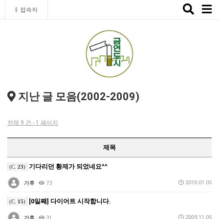
Toggle
접속자
naviga
지난 글 모음(2002-2009)
전체 9 건 - 1 페이지
제목
기다리던 황제가 되었네요^^
(C.
23
)
2010.01.05
가후
73
[0일째] 다이어트 시작합니다.
(C.
15
)
2009.11.05
가후
31