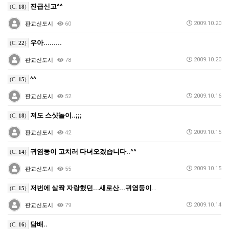
진급신고^^
(C.
18
)
2009.10.20
판교신도시
60
우아.........
(C.
22
)
2009.10.20
판교신도시
78
^^
(C.
15
)
2009.10.16
판교신도시
52
저도 스샷놀이..;;;
(C.
18
)
2009.10.15
판교신도시
42
귀염둥이 고치러 다녀오겠습니다..^^
(C.
14
)
2009.10.15
판교신도시
55
저번에 살짝 자랑했던...새로산...귀염둥이를...
(C.
15
)
2009.10.14
판교신도시
79
담배..
(C.
16
)