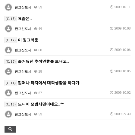
2009.10.11
판교신도시
53
요즘은..
(C.
15
)
2009.10.08
판교신도시
49
이 징그러운 ..
(C.
17
)
2009.10.06
판교신도시
60
즐거웠던 추석연휴를 보내고..
(C.
10
)
2009.10.05
판교신도시
28
집떠나 타지에서 대학생활을 하다가..
(C.
14
)
2009.10.02
판교신도시
57
드디어 모범시민이네요..^^
(C.
18
)
2009.09.30
판교신도시
53