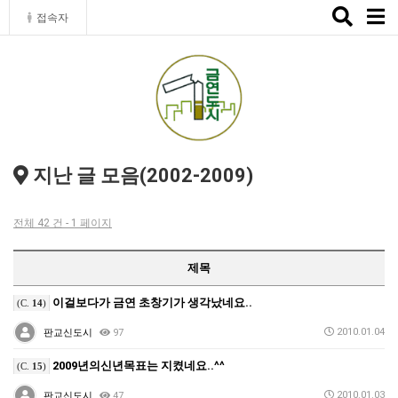
Toggle
접속자
naviga
지난 글 모음(2002-2009)
전체 42 건 - 1 페이지
제목
이걸보다가 금연 초창기가 생각났네요..
(C.
14
)
2010.01.04
판교신도시
97
2009년의신년목표는 지켰네요..^^
(C.
15
)
2010.01.03
판교신도시
47