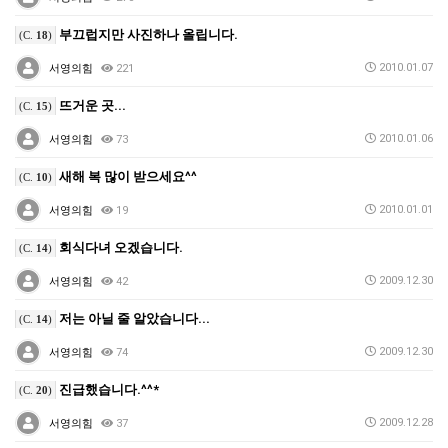
부끄럽지만 사진하나 올립니다.
(C.
18
)
2010.01.07
서영의힘
221
뜨거운 곳...
(C.
15
)
2010.01.06
서영의힘
73
새해 복 많이 받으세요^^
(C.
10
)
2010.01.01
서영의힘
19
회식다녀 오겠습니다.
(C.
14
)
2009.12.30
서영의힘
42
저는 아닐 줄 알았습니다...
(C.
14
)
2009.12.30
서영의힘
74
진급했습니다.^^*
(C.
20
)
2009.12.28
서영의힘
37