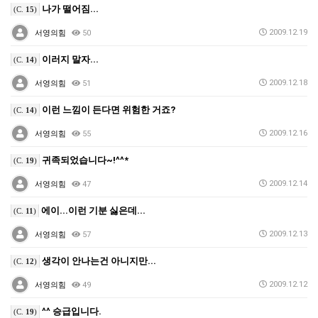
나가 떨어짐...
(C.
15
)
2009.12.19
서영의힘
50
이러지 말자...
(C.
14
)
2009.12.18
서영의힘
51
이런 느낌이 든다면 위험한 거죠?
(C.
14
)
2009.12.16
서영의힘
55
귀족되었습니다~!^^*
(C.
19
)
2009.12.14
서영의힘
47
에이...이런 기분 싫은데...
(C.
11
)
2009.12.13
서영의힘
57
생각이 안나는건 아니지만...
(C.
12
)
2009.12.12
서영의힘
49
^^ 승급입니다.
(C.
19
)