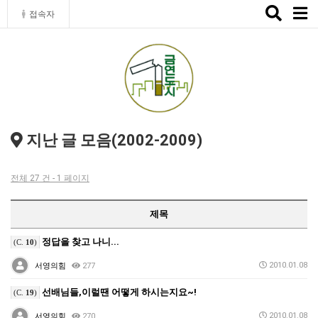
Toggle
접속자
naviga
지난 글 모음(2002-2009)
전체 27 건 - 1 페이지
제목
정답을 찾고 나니...
(C.
10
)
2010.01.08
서영의힘
277
선배님들,이럴땐 어떻게 하시는지요~!
(C.
19
)
2010.01.08
서영의힘
270