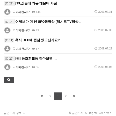
[19금]몰래 찍은 해운대 사진
(C.
22
)
2009.07.31
♡아찌천사♡
146
어제보다 더 쎈 UFO동영상 (멕시코TV영상입니다.)
(C.
14
)
2009.07.30
♡아찌천사♡
79
혹시 UFO에 관심 있으신가요?
(C.
11
)
2009.07.29
♡아찌천사♡
67
[펌] 동호회활동 하다보면....
(C.
20
)
2009.06.03
♡아찌천사♡
96
1
금연도시 정보
© 금연도시. All Rights Reserved.