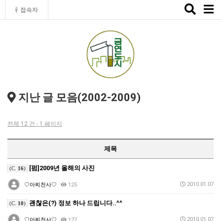
Toggle
접속자
naviga
지난 글 모음(2002-2009)
전체 12 건 - 1 페이지
제목
[펌]2009년 올해의 사진
(C.
16
)
2010.01.07
♡아찌천사♡
125
괜찮은(?) 정보 하나 드립니다..^^
(C.
10
)
2010.01.07
♡아찌천사♡
127