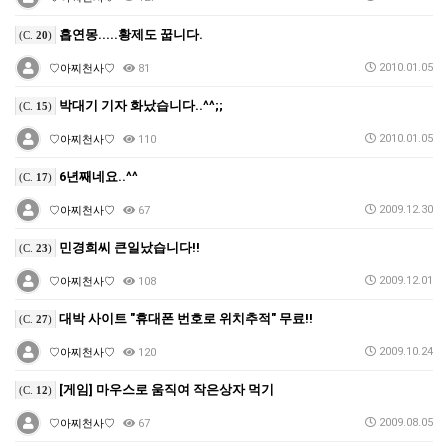
흡연몽.....황제도 꿉니다.
(C.
20
)
2010.01.05
♡아찌천사♡
81
박대기 기자 화났습니다..^^;;
(C.
15
)
2010.01.05
♡아찌천사♡
110
6년째네요..^^
(C.
17
)
2009.12.30
♡아찌천사♡
67
민경희씨 큰일났습니다!!
(C.
23
)
2009.12.01
♡아찌천사♡
108
대박 사이트 "휴대폰 번호로 위치추적" 무료!!
(C.
27
)
2009.10.24
♡아찌천사♡
120
[게임] 마우스로 움직여 작은상자 먹기
(C.
12
)
2009.08.05
♡아찌천사♡
67