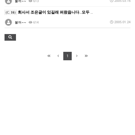
2005.03.16
불꺼~~
613
회사서 조은글이 있길래 퍼왔읍니다..모두 승리자가 되시…
(C.
16
)
2005.01.24
불꺼~~
614
1