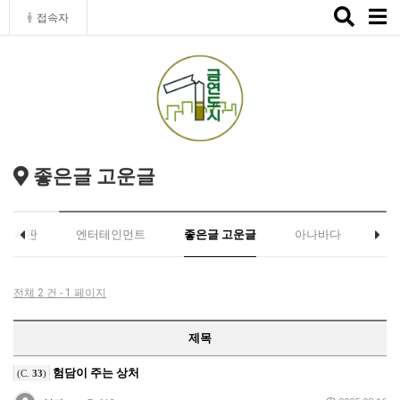
Toggle
접속자
naviga
좋은글 고운글
유게시판
엔터테인먼트
좋은글 고운글
아나바다
전체 2 건 - 1 페이지
제목
험담이 주는 상처
(C.
33
)