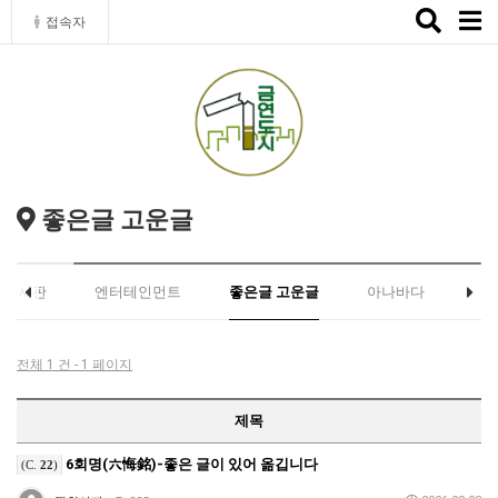
Toggle
접속자
naviga
좋은글 고운글
유게시판
엔터테인먼트
좋은글 고운글
아나바다
전체 1 건 - 1 페이지
제목
6회명(六悔銘)-좋은 글이 있어 옮깁니다
(C.
22
)