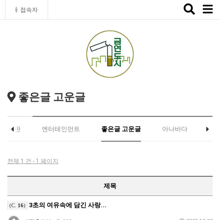
Toggle
접속자
naviga
좋은글 고운글
유게시판
엔터테인먼트
좋은글 고운글
아나바다
전체 1 건 - 1 페이지
제목
3초의 여유속에 담긴 사랑...
(C.
16
)