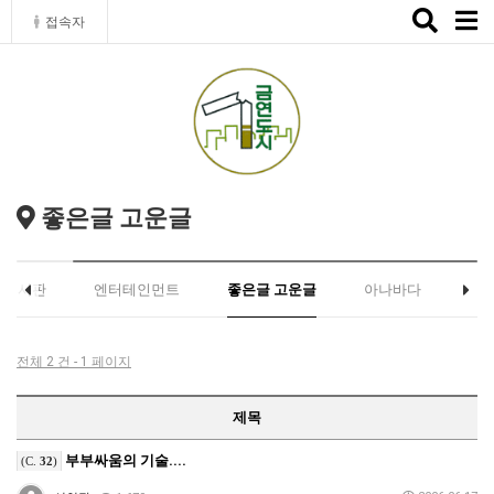
Toggle
접속자
naviga
좋은글 고운글
유게시판
엔터테인먼트
좋은글 고운글
아나바다
전체 2 건 - 1 페이지
제목
부부싸움의 기술....
(C.
32
)