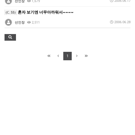
2006.06.17
선인장
1,679
혼자 보기엔 너무아까워서~~~~
(C.
55
)
2006.06.28
선인장
2,511
1