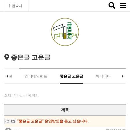
Toggle
접속자
naviga
좋은글 고운글
유게시판
엔터테인먼트
좋은글 고운글
아나바다
전체 151 건 - 1 페이지
제목
"좋은글 고운글" 운영방안을 듣고 싶습니다.
(C.
12
)