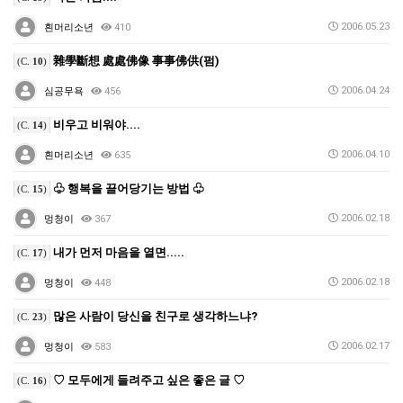
2006.05.23
흰머리소년
410
雜學斷想 處處佛像 事事佛供(펌)
(C.
10
)
2006.04.24
심공무욕
456
비우고 비워야....
(C.
14
)
2006.04.10
흰머리소년
635
♧ 행복을 끌어당기는 방법 ♧
(C.
15
)
2006.02.18
멍청이
367
내가 먼저 마음을 열면.....
(C.
17
)
2006.02.18
멍청이
448
많은 사람이 당신을 친구로 생각하느냐?
(C.
23
)
2006.02.17
멍청이
583
♡ 모두에게 들려주고 싶은 좋은 글 ♡
(C.
16
)