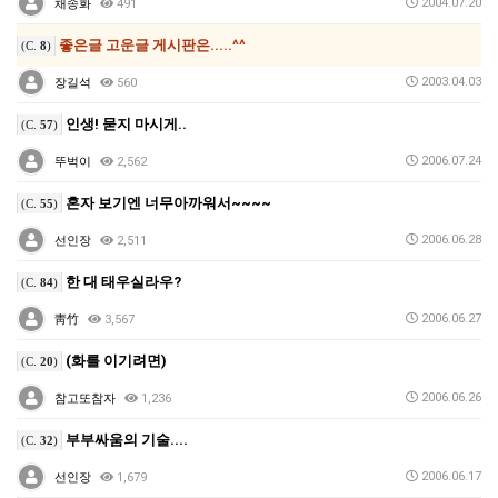
2004.07.20
채송화
491
좋은글 고운글 게시판은.....^^
(C.
8
)
2003.04.03
장길석
560
인생! 묻지 마시게..
(C.
57
)
2006.07.24
뚜벅이
2,562
혼자 보기엔 너무아까워서~~~~
(C.
55
)
2006.06.28
선인장
2,511
한 대 태우실라우?
(C.
84
)
2006.06.27
靑竹
3,567
(화를 이기려면)
(C.
20
)
2006.06.26
참고또참자
1,236
부부싸움의 기술....
(C.
32
)
2006.06.17
선인장
1,679