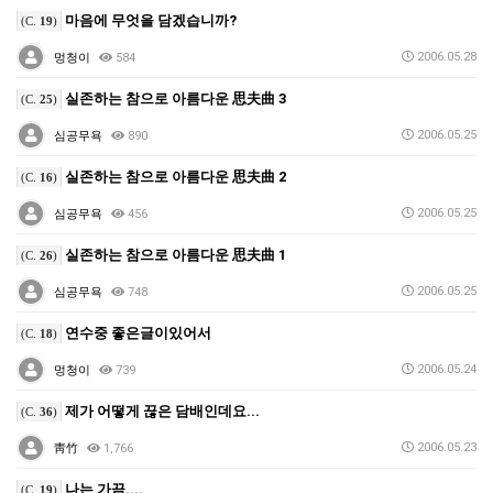
마음에 무엇을 담겠습니까?
(C.
19
)
2006.05.28
멍청이
584
실존하는 참으로 아름다운 思夫曲 3
(C.
25
)
2006.05.25
심공무욕
890
실존하는 참으로 아름다운 思夫曲 2
(C.
16
)
2006.05.25
심공무욕
456
실존하는 참으로 아름다운 思夫曲 1
(C.
26
)
2006.05.25
심공무욕
748
연수중 좋은글이있어서
(C.
18
)
2006.05.24
멍청이
739
제가 어떻게 끊은 담배인데요...
(C.
36
)
2006.05.23
靑竹
1,766
나는 가끔....
(C.
19
)