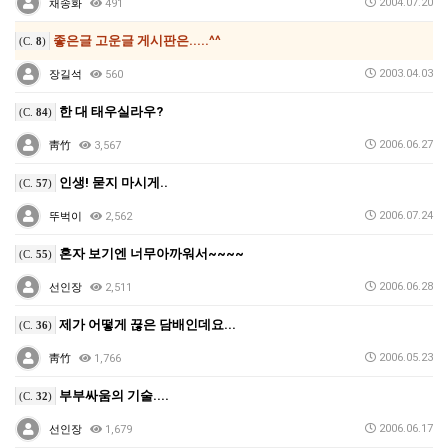
2004.07.20
채송화
491
좋은글 고운글 게시판은.....^^
(C.
8
)
2003.04.03
장길석
560
한 대 태우실라우?
(C.
84
)
2006.06.27
靑竹
3,567
인생! 묻지 마시게..
(C.
57
)
2006.07.24
뚜벅이
2,562
혼자 보기엔 너무아까워서~~~~
(C.
55
)
2006.06.28
선인장
2,511
제가 어떻게 끊은 담배인데요...
(C.
36
)
2006.05.23
靑竹
1,766
부부싸움의 기술....
(C.
32
)
2006.06.17
선인장
1,679