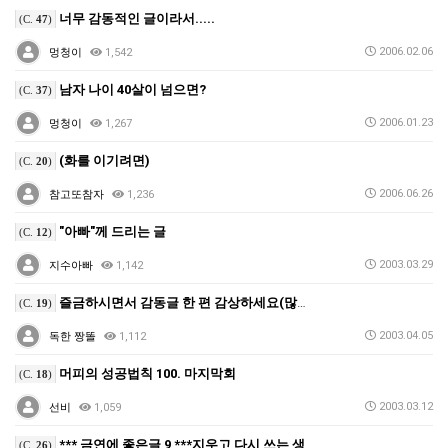
너무 감동적인 글이라서.....
(C.
47
)
2006.02.06
멍청이
1,542
남자 나이 40살이 넘으면?
(C.
37
)
2006.01.23
멍청이
1,267
(화를 이기려면)
(C.
20
)
2006.06.26
참고또참자
1,236
"아빠"께 드리는 글
(C.
12
)
2003.03.29
지수아빠
1,142
즐금하시면서 감동글 한 편 감상하세요(많이들 보셨겠지만…
(C.
19
)
2003.04.05
독한 짱똘
1,112
머피의 성공법칙 100. 마지막회
(C.
18
)
2003.03.12
선비
1,059
*** 금연에 좋은글 9 ***지우고 다시 쓰는 생각
(C.
26
)