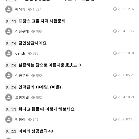
2005.12.02
에이킹
1,027
프랑스 고졸 자격 시험문제
(C.
22
)
2004.11.12
장산곶매
905
금연상담사예요
(C.
25
)
2005.10.31
candy
898
실존하는 참으로 아름다운 思夫曲 3
(C.
25
)
2006.05.25
심공무욕
890
인맥관리 18계명. (퍼옴)
(C.
25
)
2004.10.21
트윈지벨
882
화나고 힘들 때 이렇게 해보세요
(C.
17
)
2006.02.13
멍청이
843
머피의 성공법칙 43
(C.
22
)