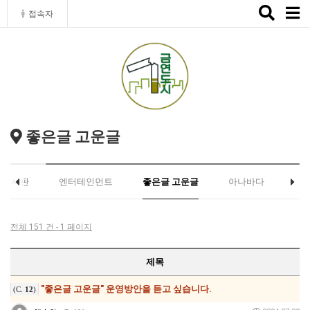
Toggle
접속자
naviga
좋은글 고운글
유게시판
엔터테인먼트
좋은글 고운글
아나바다
전체 151 건 - 1 페이지
제목
"좋은글 고운글" 운영방안을 듣고 싶습니다.
(C.
12
)