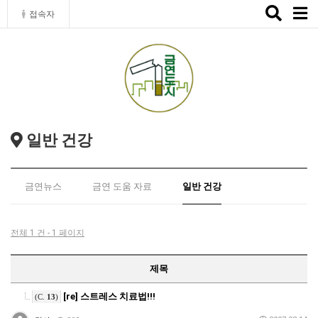
Toggle
접속자
naviga
일반 건강
금연뉴스
금연 도움 자료
일반 건강
전체 1 건 - 1 페이지
제목
[re] 스트레스 치료법!!!
(C.
13
)